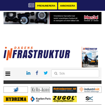
PRENUMERERA
ANNONSERA
START
KONTAKT
VÅRA ANDRA MAGASIN
PRENUMERERA
ANNONSERA