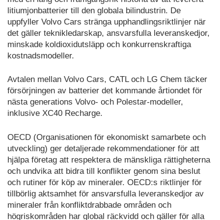
litiumjonbatterier till den globala bilindustrin. De
uppfyller Volvo Cars stränga upphandlingsriktlinjer när
det gäller teknikledarskap, ansvarsfulla leveranskedjor,
minskade koldioxidutsläpp och konkurrenskraftiga
kostnadsmodeller.
Avtalen mellan Volvo Cars, CATL och LG Chem täcker
försörjningen av batterier det kommande årtiondet för
nästa generations Volvo- och Polestar-modeller,
inklusive XC40 Recharge.
OECD (Organisationen för ekonomiskt samarbete och
utveckling) ger detaljerade rekommendationer för att
hjälpa företag att respektera de mänskliga rättigheterna
och undvika att bidra till konflikter genom sina beslut
och rutiner för köp av mineraler. OECD:s riktlinjer för
tillbörlig aktsamhet för ansvarsfulla leveranskedjor av
mineraler från konfliktdrabbade områden och
högriskområden har global räckvidd och gäller för alla