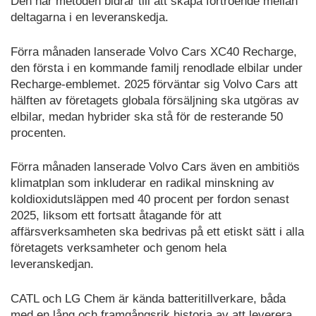
Den här metoden bidrar till att skapa förtroende mellan
deltagarna i en leveranskedja.
Förra månaden lanserade Volvo Cars XC40 Recharge,
den första i en kommande familj renodlade elbilar under
Recharge-emblemet. 2025 förväntar sig Volvo Cars att
hälften av företagets globala försäljning ska utgöras av
elbilar, medan hybrider ska stå för de resterande 50
procenten.
Förra månaden lanserade Volvo Cars även en ambitiös
klimatplan som inkluderar en radikal minskning av
koldioxidutsläppen med 40 procent per fordon senast
2025, liksom ett fortsatt åtagande för att
affärsverksamheten ska bedrivas på ett etiskt sätt i alla
företagets verksamheter och genom hela
leveranskedjan.
CATL och LG Chem är kända batteritillverkare, båda
med en lång och framgångsrik historia av att leverera