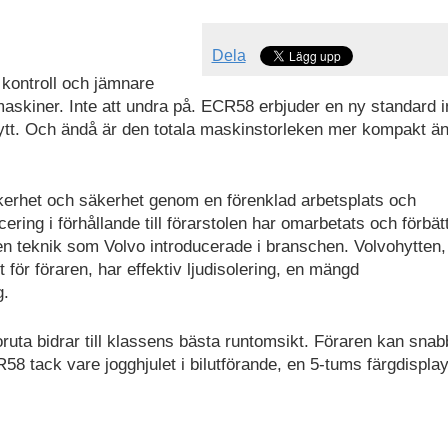
Dela
 kontroll och jämnare
skiner. Inte att undra på. ECR58 erbjuder en ny standard 
ytt. Och ändå är den totala maskinstorleken mer kompakt ä
äkerhet och säkerhet genom en förenklad arbetsplats och
ing i förhållande till förarstolen har omarbetats och förbätt
en teknik som Volvo introducerade i branschen. Volvohytten
för föraren, har effektiv ljudisolering, en mängd
g.
oruta bidrar till klassens bästa runtomsikt. Föraren kan snab
 tack vare jogghjulet i bilutförande, en 5-tums färgdispla