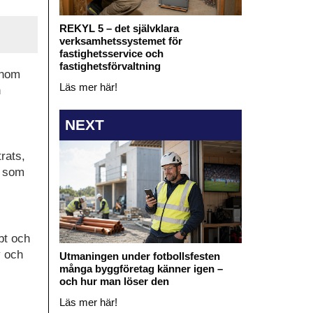
REKYL 5 – det självklara
verksamhetssystemet för
fastighetsservice och
fastighetsförvaltning
inom
Läs mer här!
n
NEXT
rats,
, som
bt och
y och
Utmaningen under fotbollsfesten
många byggföretag känner igen –
och hur man löser den
Läs mer här!