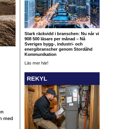
Stark räckvidd i branschen: Nu når vi
908 500 läsare per månad – Nå
Sveriges bygg-, industri- och
energibranscher genom Stordåhd
Kommunikation
Läs mer här!
REKYL
en
en med