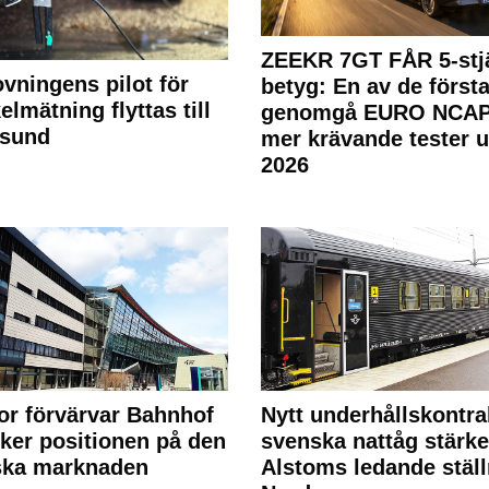
ZEEKR 7GT FÅR 5-stjä
ovningens pilot för
betyg: En av de första
elmätning flyttas till
genomgå EURO NCAP
rsund
mer krävande tester 
2026
or förvärvar Bahnhof
Nytt underhållskontra
rker positionen på den
svenska nattåg stärke
ska marknaden
Alstoms ledande ställ