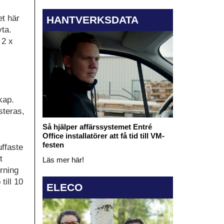
et här
HANTVERKSDATA
ta.
 2 x
kap.
steras,
Så hjälper affärssystemet Entré
Office installatörer att få tid till VM-
festen
uffaste
t
Läs mer här!
rning
till 10
ELECO