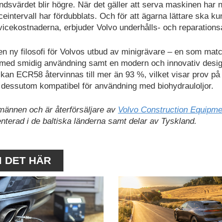
svärdet blir högre. När det gäller att serva maskinen har 
ceintervall har fördubblats. Och för att ägarna lättare ska k
vicekostnaderna, erbjuder Volvo underhålls- och reparations
en ny filosofi för Volvos utbud av minigrävare – en som mat
r med smidig användning samt en modern och innovativ desig
 kan ECR58 återvinnas till mer än 93 %, vilket visar prov på
 dessutom kompatibel för användning med biohydrauloljor.
männen och är återförsäljare av
Volvo Construction Equipme
terad i de baltiska länderna samt delar av Tyskland.
M DET HÄR