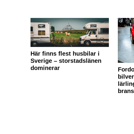
Här finns flest husbilar i
Sverige – storstadslänen
dominerar
Fordo
bilve
lärli
brans