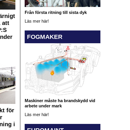
Från första ritning till sista dyk
rnigt
Läs mer här!
 att
:S
FOGMAKER
under
Maskiner måste ha brandskydd vid
arbete under mark
kt för
Läs mer här!
r
ning i