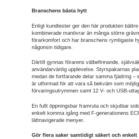
Branschens bästa hytt
Enligt kundtester ger den här produkten bättre
kombinerade manövrar än många större grävma
förarkomfort och har branschens rymligaste h
någonsin tidigare.
Därtill gynnas förarens välbefinnande, självs
användarvänlig upplevelse. Styrspakarnas placer
medan de fortfarande delar samma fjädring – 
är utformad för att vara så bekväm som möjligt 
förvaringsutrymmen samt 12 V- och USB-utta
En fullt öppningsbar framruta och skjutbar sid
enkelt komma igång med F-generationens ECR58
lättnavigerade menyer.
Gör flera saker samtidigt säkert och enkelt