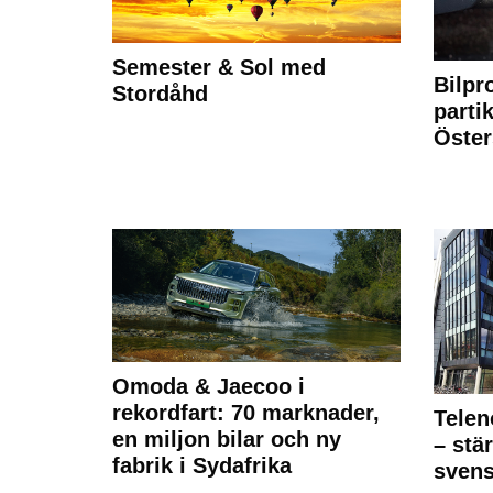
Semester & Sol med
Bilpr
Stordåhd
partik
Öste
Omoda & Jaecoo i
rekordfart: 70 marknader,
Telen
en miljon bilar och ny
– stä
fabrik i Sydafrika
sven