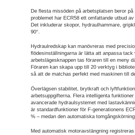
De flesta missöden på arbetsplatsen beror på 
problemet har ECR58 ett omfattande utbud av 
Det inkluderar skopor, hydraulhammare, gripklo
90°.
Hydraulredskap kan manövreras med precision 
flödesinställningarna är lätta att anpassa tac
arbetslägesknappen tas föraren till en meny d
Föraren kan skapa upp till 20 verktyg i bibliot
så att de matchas perfekt med maskinen till de
Överlägsen stabilitet, brytkraft och lyftfunktio
arbetsuppgifterna. Flera intelligenta funktione
avancerade hydraulsystemet med lastavkänni
är standardfunktioner för F-generationens ECR
% – medan den automatiska tomgångskörningen
Med automatisk motoravstängning registreras i