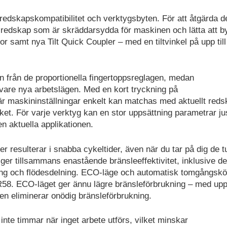
redskapskompatibilitet och verktygsbyten. För att åtgärda d
redskap som är skräddarsydda för maskinen och lätta att by
r samt nya Tilt Quick Coupler – med en tiltvinkel på upp till
från de proportionella fingertoppsreglagen, medan
k vare nya arbetslägen. Med en kort tryckning på
är maskininställningar enkelt kan matchas med aktuellt reds
eket. För varje verktyg kan en stor uppsättning parametrar ju
n aktuella applikationen.
ner resulterar i snabba cykeltider, även när du tar på dig de t
r ger tillsammans enastående bränsleeffektivitet, inklusive de
ng och flödesdelning. ECO-läge och automatisk tomgångskö
58. ECO-läget ger ännu lägre bränsleförbrukning – med upp 
 eliminerar onödig bränsleförbrukning.
nte timmar när inget arbete utförs, vilket minskar