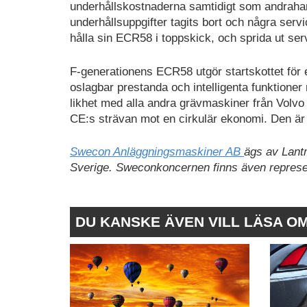
underhållskostnaderna samtidigt som andrahand
underhållsuppgifter tagits bort och några servi
hålla sin ECR58 i toppskick, och sprida ut ser
F-generationens ECR58 utgör startskottet för 
oslagbar prestanda och intelligenta funktione
likhet med alla andra grävmaskiner från Volvo
CE:s strävan mot en cirkulär ekonomi. Den är
Swecon Anläggningsmaskiner AB
ägs av Lant
Sverige. Sweconkoncernen finns även represen
DU KANSKE ÄVEN VILL LÄSA O