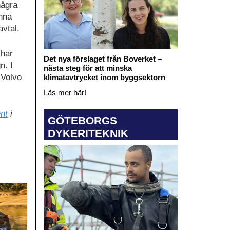
några
unna
avtal.
char
Det nya förslaget från Boverket –
n. I
nästa steg för att minska
 Volvo
klimatavtrycket inom byggsektorn
Läs mer här!
nt
i
GÖTEBORGS
DYKERITEKNIK