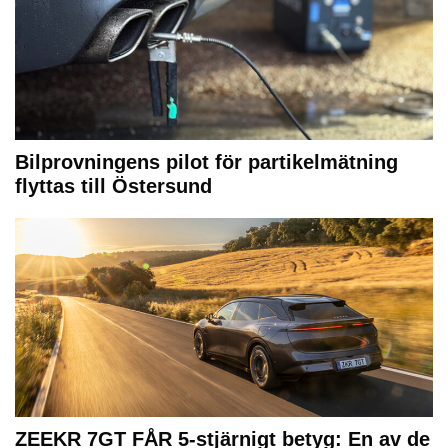
Bilprovningens pilot för partikelmätning
flyttas till Östersund
ZEEKR 7GT FÅR 5-stjärnigt betyg: En av de