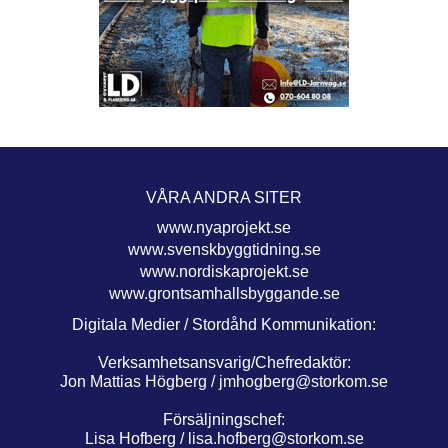
VÅRA ANDRA SITER
www.nyaprojekt.se
www.svenskbyggtidning.se
www.nordiskaprojekt.se
www.grontsamhallsbyggande.se
Digitala Medier / Stordåhd Kommunikation:
Verksamhetsansvarig/Chefredaktör:
Jon Mattias Högberg /
jmhogberg@storkom.se
Försäljningschef:
Lisa Hofberg /
lisa.hofberg@storkom.se