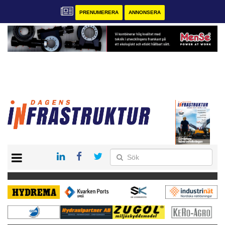
PRENUMERERA
ANNONSERA
START
KONTAKT
VÅRA ANDRA MAGASIN
PRENUMERERA
ANNONSERA