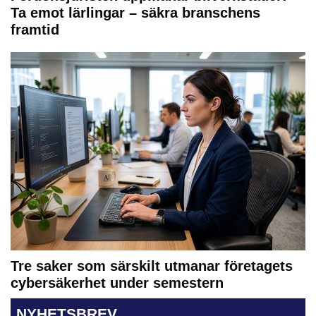
Ta emot lärlingar – säkra branschens
framtid
Tre saker som särskilt utmanar företagets
cybersäkerhet under semestern
NYHETSBREV