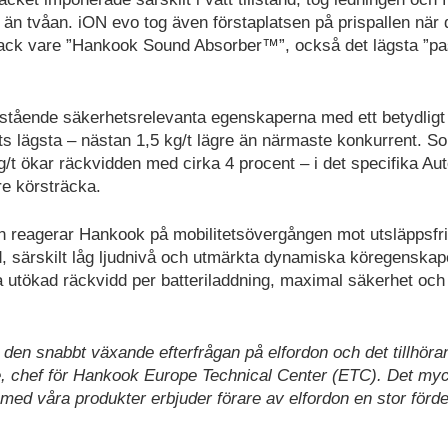
e än tvåan. iON evo tog även förstaplatsen på prispallen när 
tack vare ”Hankook Sound Absorber™”, också det lägsta ”pa
tående säkerhetsrelevanta egenskaperna med ett betydligt 
ets lägsta – nästan 1,5 kg/t lägre än närmaste konkurrent. S
g/t ökar räckvidden med cirka 4 procent – i det specifika Aut
gre körsträcka.
n reagerar Hankook på mobilitetsövergången mot utsläppsfr
, särskilt låg ljudnivå och utmärkta dynamiska köregenskap
 utökad räckvidd per batteriladdning, maximal säkerhet och
den snabbt växande efterfrågan på elfordon och det tillhöra
e, chef för Hankook Europe Technical Center (ETC). Det my
i med våra produkter erbjuder förare av elfordon en stor förde