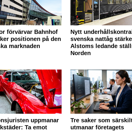
or förvärvar Bahnhof
Nytt underhållskontra
rker positionen på den
svenska nattåg stärke
ska marknaden
Alstoms ledande ställ
Norden
nsjuristen uppmanar
Tre saker som särskil
rkstäder: Ta emot
utmanar företagets