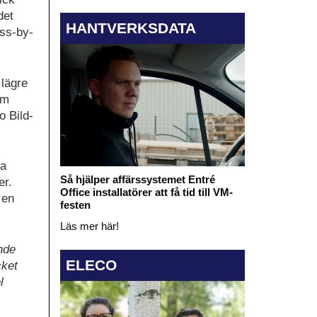
det
HANTVERKSDATA
ss-by-
lägre
om
o Bild-
ia
Så hjälper affärssystemet Entré
er.
Office installatörer att få tid till VM-
 en
festen
Läs mer här!
nde
ELECO
cket
l