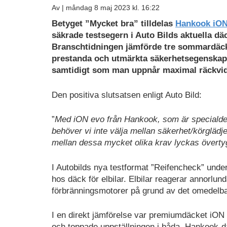
Av |
måndag 8 maj 2023 kl. 16:22
Betyget ”Mycket bra” tilldelas
Hankook iON
säkrade testsegern i Auto Bilds aktuella dä
Branschtidningen jämförde tre sommardäc
prestanda och utmärkta säkerhetsegenskape
samtidigt som man uppnår maximal räckvi
Den positiva slutsatsen enligt Auto Bild:
”
Med iON evo från Hankook, som är specialdes
behöver vi inte välja mellan säkerhet/körgläd
mellan dessa mycket olika krav lyckas övert
I Autobilds nya testformat ”Reifencheck” unde
hos däck för elbilar. Elbilar reagerar annor
förbränningsmotorer på grund av det omedelbar
I en direkt jämförelse var premiumdäcket iON 
och toppade uppställningen i båda. Hankook-däc