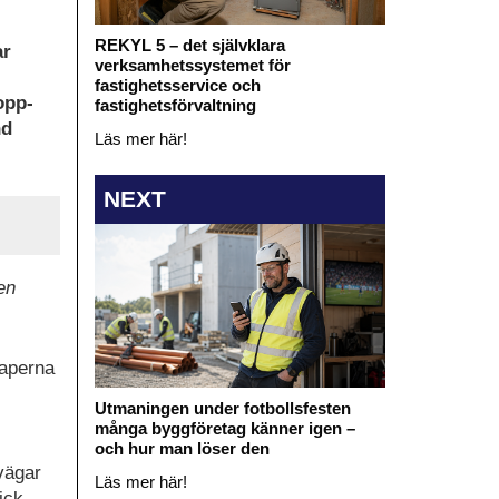
REKYL 5 – det självklara
ar
verksamhetssystemet för
fastighetsservice och
opp-
fastighetsförvaltning
nd
Läs mer här!
NEXT
en
kaperna
Utmaningen under fotbollsfesten
många byggföretag känner igen –
och hur man löser den
vägar
Läs mer här!
ick