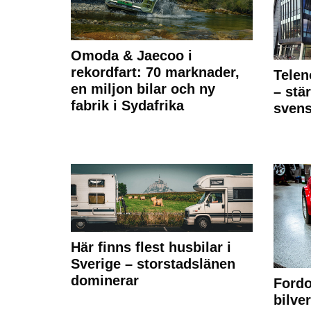
Omoda & Jaecoo i
rekordfart: 70 marknader,
Telen
en miljon bilar och ny
– stä
fabrik i Sydafrika
sven
Här finns flest husbilar i
Sverige – storstadslänen
dominerar
Fordo
bilve