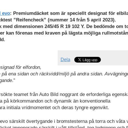
 evo
: Premiumdäcket som är speciellt designat för elbil
cktest ”Reifencheck” (nummer 14 från 5 april 2023).
k med dimensionen 245/45 R 19 102 Y. De bedömde om t
r kan förenas med kraven på lägsta möjliga rullmotstå
dd.
Dela
ignad för elfordon,
je på ena sidan och räckvidd/miljö på andra sidan. Avvägning
ygande
.”
rsökte teamet från Auto Bild noggrant de erforderliga egens
lunda på körkommandon och dynamik än konventionella
a initiala vridmomentet och deras tyngre egenvikt.
evo särskilt övertygande i bromstesterna på torra och våta 
ket imponerade särskilt i vått tillstånd, tog ledningen och f