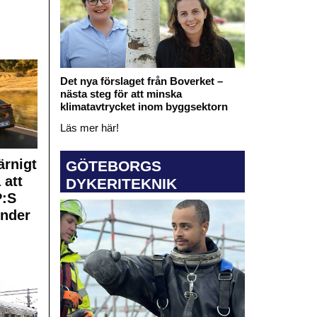
Det nya förslaget från Boverket –
nästa steg för att minska
klimatavtrycket inom byggsektorn
Läs mer här!
rnigt
GÖTEBORGS
 att
DYKERITEKNIK
:S
under