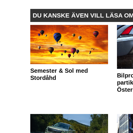
DU KANSKE ÄVEN VILL LÄSA O
Semester & Sol med
Bilpr
Stordåhd
partik
Öste