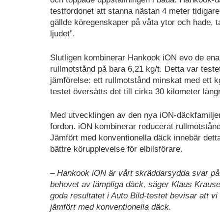
testfordonet att stanna nästan 4 meter tidigar
gällde köregenskaper på våta ytor och hade, 
ljudet”.
Slutligen kombinerar Hankook iON evo de enas
rullmotstånd på bara 6,21 kg/t. Detta var test
jämförelse: ett rullmotstånd minskat med ett k
testet översätts det till cirka 30 kilometer län
Med utvecklingen av den nya iON-däckfamilje
fordon. iON kombinerar reducerat rullmotstånd
Jämfört med konventionella däck innebär detta
bättre körupplevelse för elbilsförare.
– Hankook iON är vårt skräddarsydda svar på 
behovet av lämpliga däck, säger Klaus Kraus
goda resultatet i Auto Bild-testet bevisar att v
jämfört med konventionella däck.