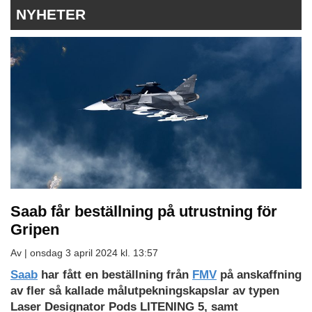
NYHETER
Saab får beställning på utrustning för
Gripen
Av |
onsdag 3 april 2024 kl. 13:57
Saab
har fått en beställning från
FMV
på anskaffning
av fler så kallade målutpekningskapslar av typen
Laser Designator Pods LITENING 5, samt