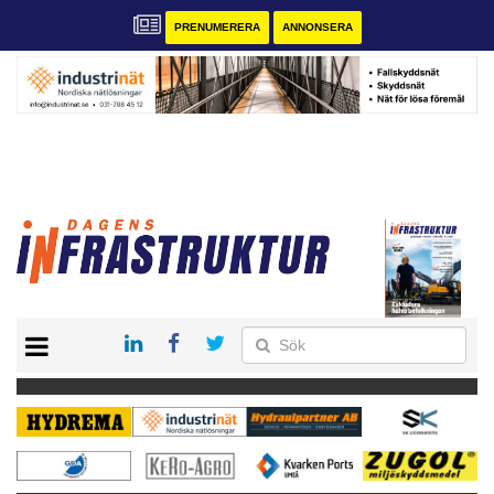
PRENUMERERA
ANNONSERA
START
KONTAKT
VÅRA ANDRA MAGASIN
PRENUMERERA
ANNONSERA