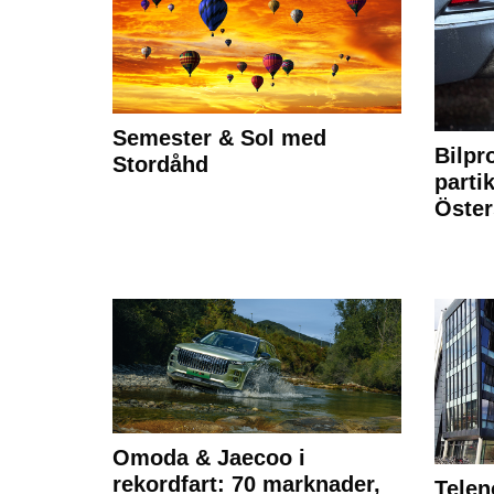
Semester & Sol med
Bilpr
Stordåhd
partik
Öste
Omoda & Jaecoo i
rekordfart: 70 marknader,
Telen