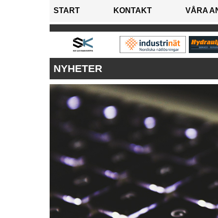
START
KONTAKT
VÅRA A
NYHETER