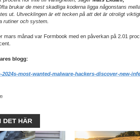
fta brukar de mest skadliga koderna ligga någonstans mell
s ut. Utvecklingen är ett tecken på att det är otroligt viktigt
a rutiner och system.
der mars månad var Formbook med en påverkan på 2.01 proc
cent.
wares blogg:
h-2024s-most-wanted-malware-hackers-discover-new-infe
om
M DET HÄR