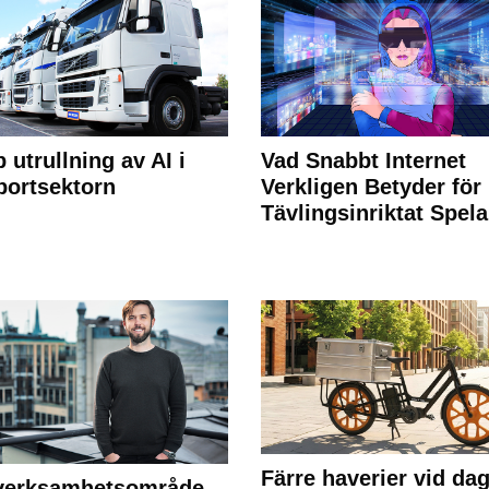
 utrullning av AI i
Vad Snabbt Internet
portsektorn
Verkligen Betyder för
Tävlingsinriktat Spel
Färre haverier vid dag
 verksamhetsområde