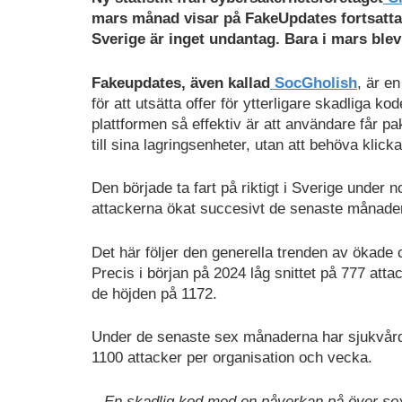
mars månad visar på FakeUpdates fortsatta
Sverige är inget undantag. Bara i mars blev
Fakeupdates, även kallad
SocGholish
, är e
för att utsätta offer för ytterligare skadliga k
plattformen så effektiv är att användare får p
till sina lagringsenheter, utan att behöva klick
Den började ta fart på riktigt i Sverige under
attackerna ökat succesivt de senaste månade
Det här följer den generella trenden av ökade 
Precis i början på 2024 låg snittet på 777 att
de höjden på 1172.
Under de senaste sex månaderna har sjukvård
1100 attacker per organisation och vecka.
– En skadlig kod med en påverkan på över sex 