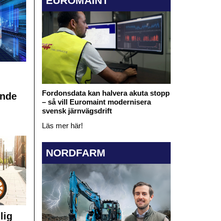
EUROMAINT
Fordonsdata kan halvera akuta stopp
ande
– så vill Euromaint modernisera
svensk järnvägsdrift
Läs mer här!
NORDFARM
lig