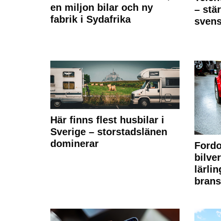
en miljon bilar och ny
– stä
fabrik i Sydafrika
sven
Här finns flest husbilar i
Sverige – storstadslänen
dominerar
Fordo
bilve
lärli
brans