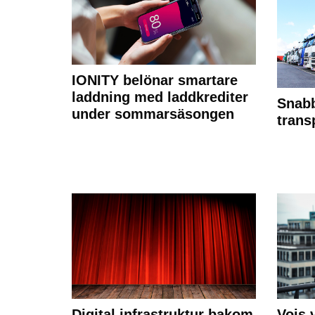
IONITY belönar smartare
laddning med laddkrediter
Snabb
under sommarsäsongen
trans
Digital infrastruktur bakom
Vois