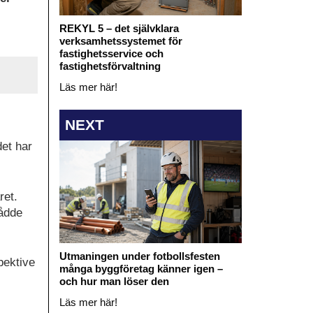
REKYL 5 – det självklara
verksamhetssystemet för
fastighetsservice och
fastighetsförvaltning
Läs mer här!
NEXT
det har
ret.
nådde
Utmaningen under fotbollsfesten
pektive
många byggföretag känner igen –
och hur man löser den
Läs mer här!