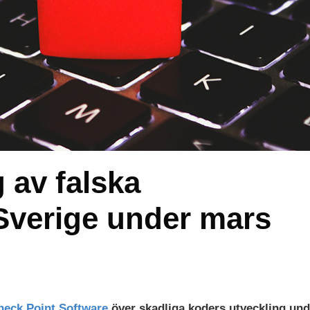
 av falska
 Sverige under mars
eck Point Software
över skadliga koders utveckling und