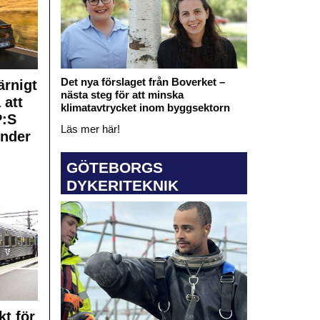
Det nya förslaget från Boverket –
rnigt
nästa steg för att minska
 att
klimatavtrycket inom byggsektorn
:S
Läs mer här!
under
GÖTEBORGS
DYKERITEKNIK
kt för