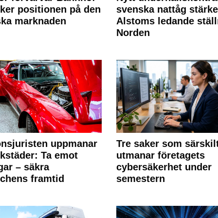
rker positionen på den
svenska nattåg stärke
ska marknaden
Alstoms ledande ställ
Norden
nsjuristen uppmanar
Tre saker som särskil
rkstäder: Ta emot
utmanar företagets
ngar – säkra
cybersäkerhet under
chens framtid
semestern