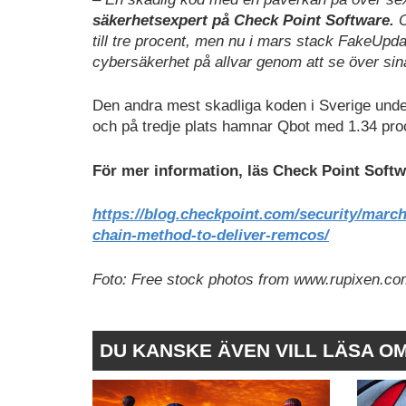
säkerhetsexpert på Check Point Software.
O
till tre procent, men nu i mars stack FakeUpdate
cybersäkerhet på allvar genom att se över sin
Den andra mest skadliga koden i Sverige un
och på tredje plats hamnar Qbot med 1.34 pro
För mer information, läs Check Point Soft
https://blog.checkpoint.com/security/marc
chain-method-to-deliver-remcos/
Foto: Free stock photos from www.rupixen.c
DU KANSKE ÄVEN VILL LÄSA O