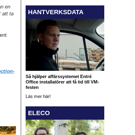
an en
HANTVERKSDATA
 att ta
ent
ction-
Så hjälper affärssystemet Entré
Office installatörer att få tid till VM-
festen
Läs mer här!
ELECO