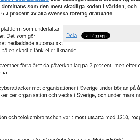
 dominans som den mest skadliga koden i världen, och
 6,3 procent av alla svenska företag drabbade.
n plattform som underlättar
Dela
oder. Det som gör
aket nedladdade automatiskt
a på en skadlig länk eller liknande.
 november förra året då påverkan låg på 2 procent, men efter 
rna.
cyberattacker mot organisationer i Sverige under början på å
acker per organisation och vecka i Sverige, och under mars 
en och telekombranschen varit mest utsatta med 1210, res
procent hör inte till vanligheten, säger
Mats Ekdahl,