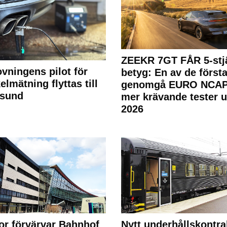
ZEEKR 7GT FÅR 5-stjä
ovningens pilot för
betyg: En av de första
elmätning flyttas till
genomgå EURO NCAP
rsund
mer krävande tester 
2026
or förvärvar Bahnhof
Nytt underhållskontra