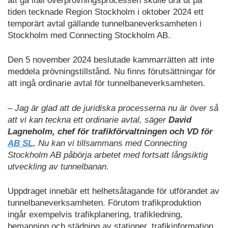
att gå ifall överprövningsprocessen skulle dra ut på
tiden tecknade Region Stockholm i oktober 2024 ett
temporärt avtal gällande tunnelbaneverksamheten i
Stockholm med Connecting Stockholm AB.
Den 5 november 2024 beslutade kammarrätten att inte
meddela prövningstillstånd. Nu finns förutsättningar för
att ingå ordinarie avtal för tunnelbaneverksamheten.
– Jag är glad att de juridiska processerna nu är över så
att vi kan teckna ett ordinarie avtal, säger
David
Lagneholm, chef för trafikförvaltningen och VD för
AB SL
.
Nu kan vi tillsammans med Connecting
Stockholm AB påbörja arbetet med fortsatt långsiktig
utveckling av tunnelbanan.
Uppdraget innebär ett helhetsåtagande för utförandet av
tunnelbaneverksamheten. Förutom trafikproduktion
ingår exempelvis trafikplanering, trafikledning,
bemanning och städning av stationer, trafikinformation,