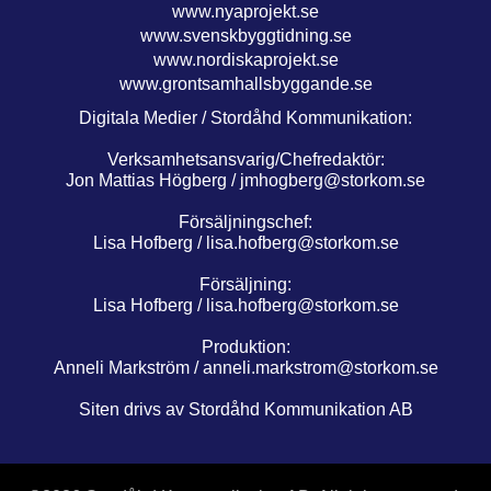
www.nyaprojekt.se
www.svenskbyggtidning.se
www.nordiskaprojekt.se
www.grontsamhallsbyggande.se
Digitala Medier / Stordåhd Kommunikation:
Verksamhetsansvarig/Chefredaktör:
Jon Mattias Högberg /
jmhogberg@storkom.se
Försäljningschef:
Lisa Hofberg /
lisa.hofberg@storkom.se
Försäljning:
Lisa Hofberg /
lisa.hofberg@storkom.se
Produktion:
Anneli Markström /
anneli.markstrom@storkom.se
Siten drivs av Stordåhd Kommunikation AB