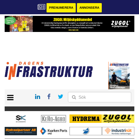
PRENUMERERA
ANNONSERA
START
KONTAKT
VÅRA ANDRA MAGASIN
PRENUMERERA
ANNONSERA