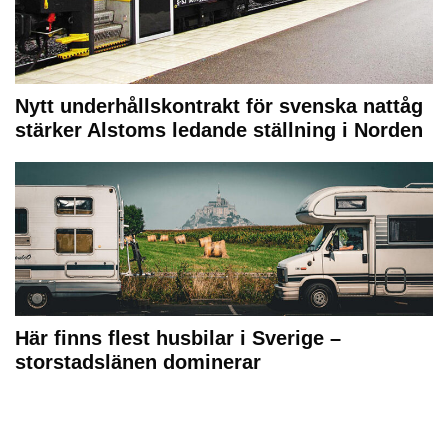
Nytt underhållskontrakt för svenska nattåg
stärker Alstoms ledande ställning i Norden
Här finns flest husbilar i Sverige –
storstadslänen dominerar