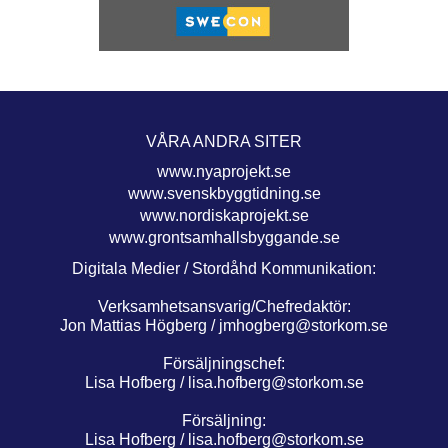
VÅRA ANDRA SITER
www.nyaprojekt.se
www.svenskbyggtidning.se
www.nordiskaprojekt.se
www.grontsamhallsbyggande.se
Digitala Medier / Stordåhd Kommunikation:
Verksamhetsansvarig/Chefredaktör:
Jon Mattias Högberg /
jmhogberg@storkom.se
Försäljningschef:
Lisa Hofberg /
lisa.hofberg@storkom.se
Försäljning:
Lisa Hofberg /
lisa.hofberg@storkom.se