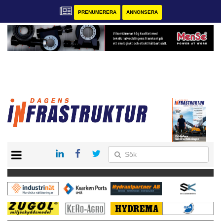
PRENUMERERA
ANNONSERA
START
KONTAKT
VÅRA ANDRA MAGASIN
PRENUMERERA
ANNONSERA