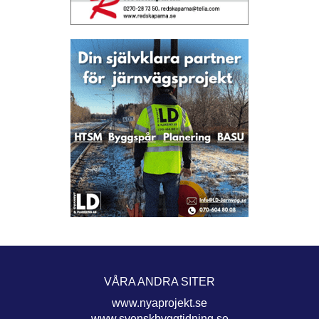
VÅRA ANDRA SITER
www.nyaprojekt.se
www.svenskbyggtidning.se