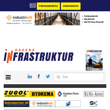
PRENUMERERA
ANNONSERA
START
KONTAKT
VÅRA ANDRA MAGASIN
PRENUMERERA
ANNONSERA