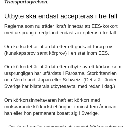
Transportstyrelsen.
Utbyte ska endast accepteras i tre fall
Reglerna som nu träder ikraft innebär att EES-körkort
med ursprung i tredjeland endast accepteras i tre fall:
Om körkortet är utfärdat efter ett godkänt förarprov
(kunskapsprov samt körprov) i en stat inom EES.
Om körkortet är utfärdat efter utbyte av ett körkort som
ursprungligen har utfärdats i Färöarna, Storbritannien
och Nordirland, Japan eller Schweiz. (Detta är länder
Sverige har bilaterala utbytesavtal med redan i dag.)
Om körkortsinnehavaren haft ett körkort med
motsvarande körkortsbehörighet i minst fem år innan
han eller hon permanent bosatt sig i Sverige.
– Det är ett rimligt antagande att antalet körkortsutbyten