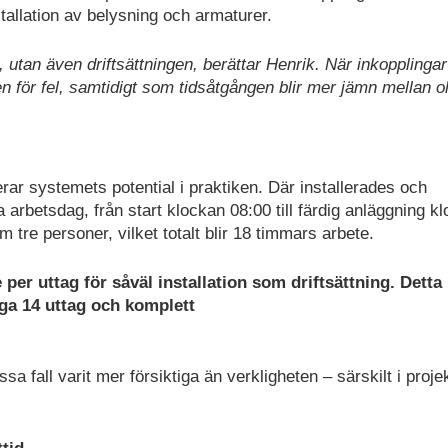
tallation av belysning och armaturer.
n, utan även driftsättningen, berättar Henrik. När inkopplinga
n för fel, samtidigt som tidsåtgången blir mer jämn mellan o
erar systemets potential i praktiken. Där installerades och
 arbetsdag, från start klockan 08:00 till färdig anläggning k
m tre personer, vilket totalt blir 18 timmars arbete.
per uttag för såväl installation som driftsättning. Detta
iga 14 uttag och komplett
ssa fall varit mer försiktiga än verkligheten – särskilt i proj