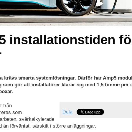
 installationstiden fö
r
ala krävs smarta systemlösningar. Därför har Amp5 modu
 som gör att installatörer klarar sig med 1,5 timme per 
dboxar.
t från
Dela
ureras som
 arbeten, svårkalkylerade
d än förväntat, särskilt i större anläggningar.