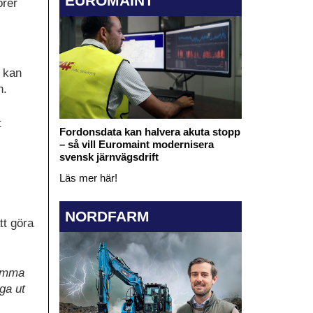
EUROMAINT
orer
t kan
n.
t
Fordonsdata kan halvera akuta stopp
– så vill Euromaint modernisera
svensk järnvägsdrift
Läs mer här!
NORDFARM
tt göra
samma
ga ut