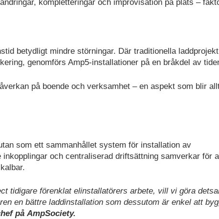
ndringar, kompletteringar och improvisation på plats – fakt
stid betydligt mindre störningar. Där traditionella laddprojek
ering, genomförs Amp5-installationer på en bråkdel av tide
påverkan på boende och verksamhet – en aspekt som blir all
tan som ett sammanhållet system för installation av
 inkopplingar och centraliserad driftsättning samverkar för a
kalbar.
 tidigare förenklat elinstallatörers arbete, vill vi göra det
ren en bättre laddinstallation som dessutom är enkel att byg
chef på AmpSociety.