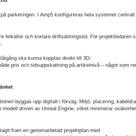
ttid
på parkeringen. I Amp5 konfigureras hela systemet centralt i
re felkällor och kortare driftsättningstid. För projektledaren
.
alåtgång ska kunna kopplas direkt till 3D-
både pris och tidsuppskattning på artikelnivå – något som r
tänket
onen byggas upp digitalt i förväg. Miljö, placering, kabeldr
modell driven av Unreal Engine, vilket minimerar osäkerhe
 tagit fram en genomarbetad projektplan med