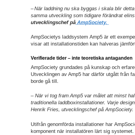
– När laddning nu ska byggas i skala blir detta
samma utveckling som tidigare förändrat elin
utvecklingschef på
AmpSociety.
AmpSocietys laddsystem Amp5 är ett exempel p
visar att installationstiden kan halveras jämför
Verifierade tider – inte teoretiska antaganden
AmpSociety grundades på kunskap och erfarenhe
Utvecklingen av Amp5 har därför utgått från f
borde gå till.
– När vi tog fram Amp5 var målet att minst hal
traditionella laddboxinstallationer. Varje design
Henrik Fries, utvecklingschef på AmpSociety.
Utifrån genomförda installationer har AmpSocie
komponent när installatören lärt sig systemet.