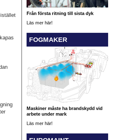
Från första ritning till sista dyk
stället
Läs mer här!
 skapas
FOGMAKER
edan
agning
Maskiner måste ha brandskydd vid
ter
arbete under mark
Läs mer här!