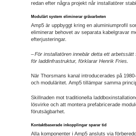
redan efter några projekt når installatörer stab
Modulärt system eliminerar grävarbeten
Amp5 är uppbyggt kring en aluminiumprofil so
eliminerar behovet av separata kabelgravar m
efterjusteringar.
– För installatören innebär detta ett arbetss
för laddinfrastruktur, förklarar Henrik Fries.
När Thorsmans kanal introducerades på 1980-ta
och moduläritet. Amp5 tillämpar samma princi
Skillnaden mot traditionella laddboxinstallatio
lösvirke och att montera prefabricerade modul
förutsägbarhet.
Kontaktbaserade inkopplingar sparar tid
Alla komponenter i Amp5 ansluts via förbere