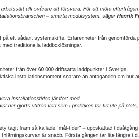
 arbetssätt allt svårare att försvara. För att möta efterfråga
stallationsbranschen – smarta modulsystem, säger
Henrik Fr
å ett sådant systemskifte. Erfarenheter från genomförda p
t med traditionella laddboxlösningar.
ter från över 60 000 driftsatta laddpunkter i Sverige.
aktiska installationsmoment snarare än antaganden om hur a
vera installationstiden jämfört med
val har gjorts utifrån vad som i praktiken tar tid ute på plats
ty tagit fram så kallade “mål-tider” – uppskattad tidsåtgång
 Inlärningskurvan är snabb. Första gången tar lite längre tid