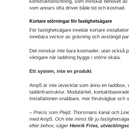
konstruktionsritning, som minskar behovet av ä
som annars ofta driver både tid och kostnad.
Kortare störningar för fastighetsägare
För fastighetsägare innebär kortare installation
innebära veckor av grävning och avstängd park
Det minskar inte bara kostnader, utan också 
viktigare när laddning byggs i större skala.
Ett system, inte en produkt
Amp5 är inte utvecklat som ännu en laddbox, u
laddinfrastruktur. Moduläritet, kontaktbaserade
installationen snabbare, mer förutsägbar och s
– Precis som Plejd, Thorsmans kanal och Linect
med Amp5. Och inte minst får ju fastighetsäga
efter behov, säger
Henrik Fries, utvecklings