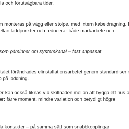
ila och förutsägbara tider.
m monteras på vägg eller stolpe, med intern kabeldragning. 
ellan laddpunkter och reducerar både markarbete och
ätt som påminner om systemkanal – fast anpassat
let förändrades elinstallationsarbetet genom standardiseri
p på laddning.
ner kan också liknas vid skillnaden mellan att bygga ett hus 
er: färre moment, mindre variation och betydligt högre
dda kontakter – på samma sätt som snabbkopplingar