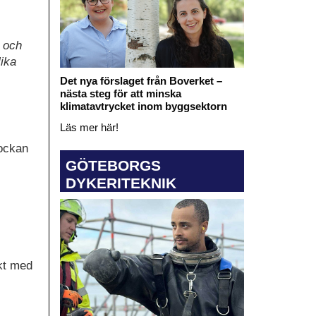
r och
lika
Det nya förslaget från Boverket –
nästa steg för att minska
klimatavtrycket inom byggsektorn
Läs mer här!
lockan
GÖTEBORGS
DYKERITEKNIK
ekt med