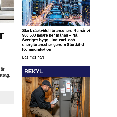
Stark räckvidd i branschen: Nu når vi
r
908 500 läsare per månad – Nå
Sveriges bygg-, industri- och
energibranscher genom Stordåhd
Kommunikation
Läs mer här!
lär
REKYL
uttag.