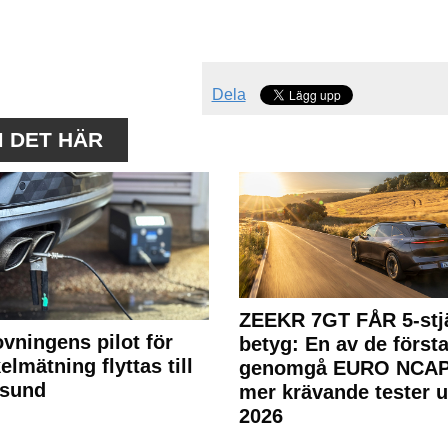
Dela
M DET HÄR
ZEEKR 7GT FÅR 5-stjä
ovningens pilot för
betyg: En av de första
elmätning flyttas till
genomgå EURO NCAP
rsund
mer krävande tester 
2026