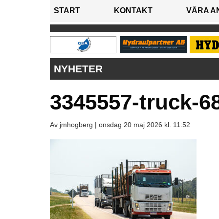
START
KONTAKT
VÅRA A
NYHETER
3345557-truck-6
Av jmhogberg |
onsdag 20 maj 2026 kl. 11:52