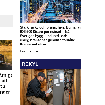
Stark räckvidd i branschen: Nu når vi
908 500 läsare per månad – Nå
Sveriges bygg-, industri- och
energibranscher genom Stordåhd
Kommunikation
Läs mer här!
REKYL
rnigt
 att
:S
under