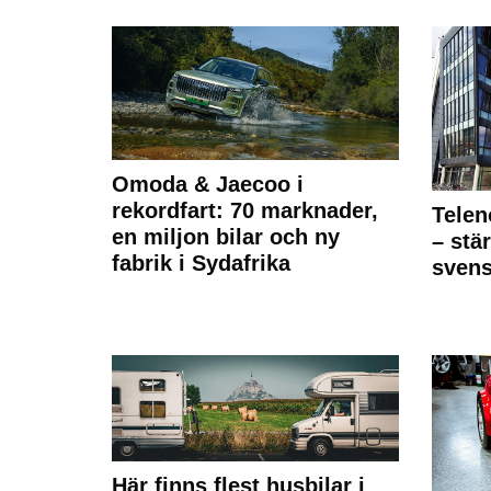
Omoda & Jaecoo i
rekordfart: 70 marknader,
Telen
en miljon bilar och ny
– stä
fabrik i Sydafrika
sven
Här finns flest husbilar i