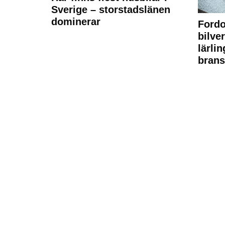
Sverige – storstadslänen
dominerar
Fordo
bilve
lärli
brans