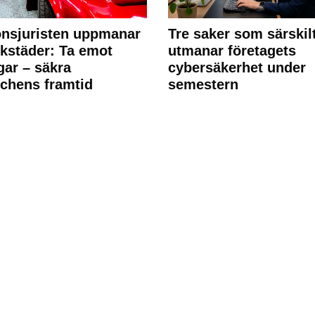
nsjuristen uppmanar
Tre saker som särskil
rkstäder: Ta emot
utmanar företagets
ngar – säkra
cybersäkerhet under
chens framtid
semestern