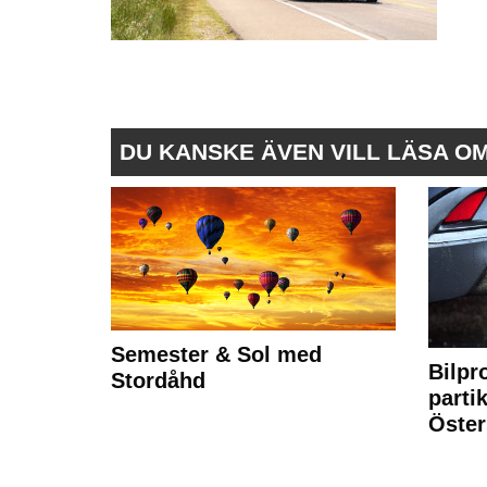
DU KANSKE ÄVEN VILL LÄSA O
Semester & Sol med
Bilpr
Stordåhd
partik
Öste