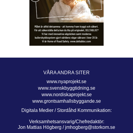
VÅRA ANDRA SITER
www.nyaprojekt.se
www.svenskbyggtidning.se
www.nordiskaprojekt.se
www.grontsamhallsbyggande.se
Digitala Medier / Stordåhd Kommunikation:
Verksamhetsansvarig/Chefredaktör:
Jon Mattias Högberg /
jmhogberg@storkom.se