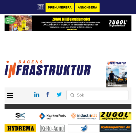
PRENUMERERA
ANNONSERA
START
KONTAKT
VÅRA ANDRA MAGASIN
PRENUMERERA
ANNONSERA