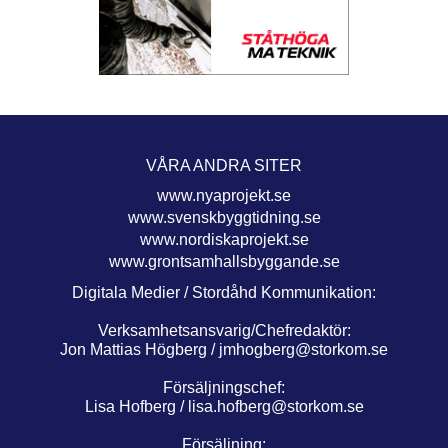
VÅRA ANDRA SITER
www.nyaprojekt.se
www.svenskbyggtidning.se
www.nordiskaprojekt.se
www.grontsamhallsbyggande.se
Digitala Medier / Stordåhd Kommunikation:
Verksamhetsansvarig/Chefredaktör:
Jon Mattias Högberg /
jmhogberg@storkom.se
Försäljningschef:
Lisa Hofberg /
lisa.hofberg@storkom.se
Försäljning: