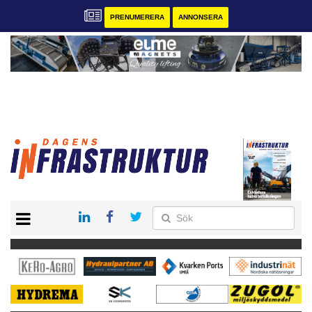
PRENUMERERA
ANNONSERA
START
KONTAKT
VÅRA ANDRA MAGASIN
PRENUMERERA
ANNONSERA