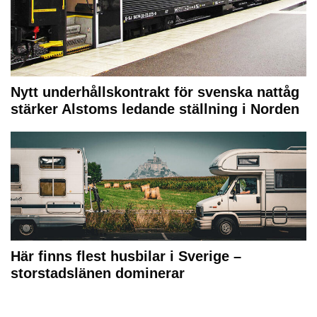
Nytt underhållskontrakt för svenska nattåg
stärker Alstoms ledande ställning i Norden
Här finns flest husbilar i Sverige –
storstadslänen dominerar