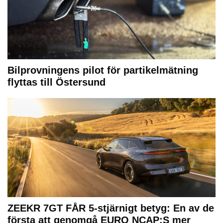
Bilprovningens pilot för partikelmätning
flyttas till Östersund
ZEEKR 7GT FÅR 5-stjärnigt betyg: En av de
första att genomgå EURO NCAP:S mer