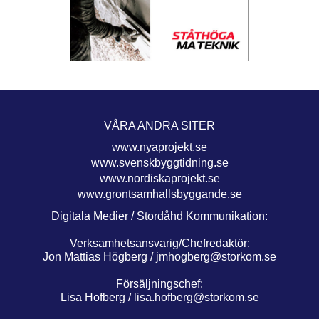
VÅRA ANDRA SITER
www.nyaprojekt.se
www.svenskbyggtidning.se
www.nordiskaprojekt.se
www.grontsamhallsbyggande.se
Digitala Medier / Stordåhd Kommunikation:
Verksamhetsansvarig/Chefredaktör:
Jon Mattias Högberg /
jmhogberg@storkom.se
Försäljningschef:
Lisa Hofberg /
lisa.hofberg@storkom.se