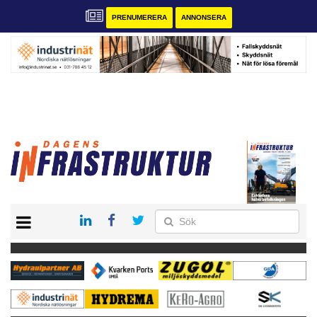
PRENUMERERA
ANNONSERA
START
KONTAKT
VÅRA ANDRA MAGASIN
PRENUMERERA
ANNONSERA