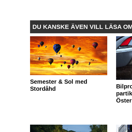
DU KANSKE ÄVEN VILL LÄSA O
Semester & Sol med
Bilpr
Stordåhd
partik
Öste