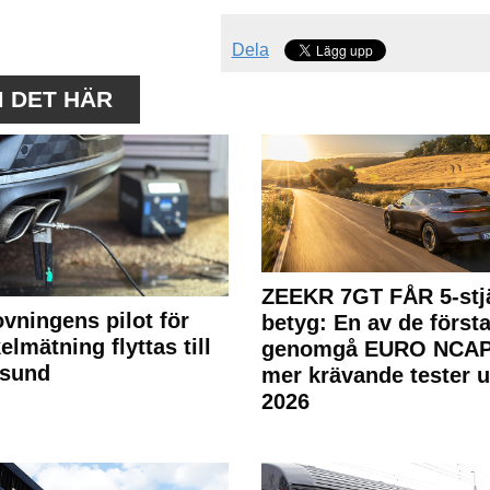
Dela
M DET HÄR
ZEEKR 7GT FÅR 5-stjä
ovningens pilot för
betyg: En av de första
elmätning flyttas till
genomgå EURO NCAP
rsund
mer krävande tester 
2026