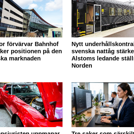
or förvärvar Bahnhof
Nytt underhållskontra
rker positionen på den
svenska nattåg stärke
ska marknaden
Alstoms ledande ställ
Norden
nsjuristen uppmanar
Tre saker som särskil