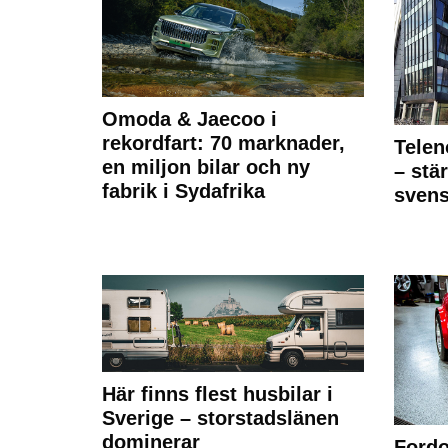
Omoda & Jaecoo i
rekordfart: 70 marknader,
Telen
en miljon bilar och ny
– stä
fabrik i Sydafrika
sven
Här finns flest husbilar i
Sverige – storstadslänen
dominerar
Fordo