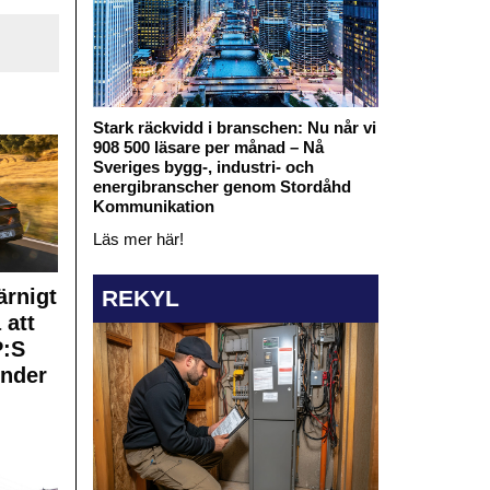
Stark räckvidd i branschen: Nu når vi
908 500 läsare per månad – Nå
Sveriges bygg-, industri- och
energibranscher genom Stordåhd
Kommunikation
Läs mer här!
rnigt
REKYL
 att
:S
under