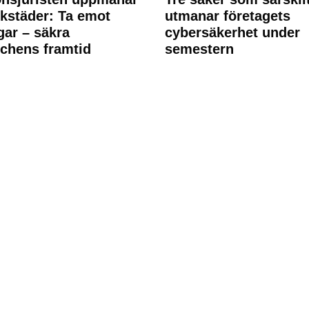
rkstäder: Ta emot
utmanar företagets
ngar – säkra
cybersäkerhet under
chens framtid
semestern