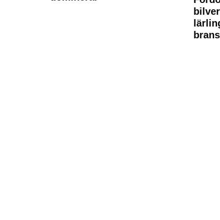
bilve
lärli
brans