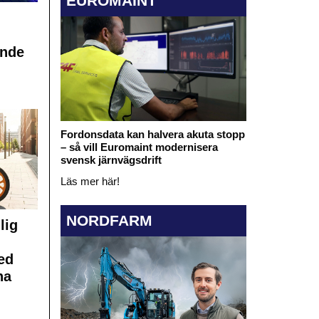
EUROMAINT
ande
Fordonsdata kan halvera akuta stopp
– så vill Euromaint modernisera
svensk järnvägsdrift
Läs mer här!
NORDFARM
lig
ed
na