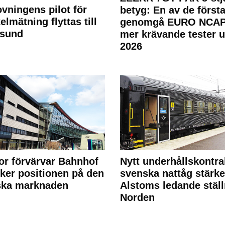
ovningens pilot för
betyg: En av de första
elmätning flyttas till
genomgå EURO NCAP
rsund
mer krävande tester 
2026
or förvärvar Bahnhof
Nytt underhållskontra
rker positionen på den
svenska nattåg stärke
ska marknaden
Alstoms ledande ställ
Norden