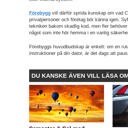
Förebygg
vill därför sprida kunskap om vad Cl
privatpersoner och företag bör känna igen. Syfte
tekniken bakom skadlig kod, men fler behöver 
något som inte hör hemma i en vanlig säkerhet
Förebyggs huvudbudskap är enkelt: om en ruta s
instruktioner på din dator, är det dags att pausa
DU KANSKE ÄVEN VILL LÄSA O