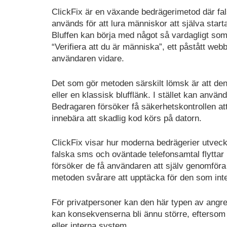
ClickFix är en växande bedrägerimetod där fa
används för att lura människor att själva start
Bluffen kan börja med något så vardagligt som 
“Verifiera att du är människa”, ett påstått webb
användaren vidare.
Det som gör metoden särskilt lömsk är att den i
eller en klassisk blufflänk. I stället kan anvä
Bedragaren försöker få säkerhetskontrollen at
innebära att skadlig kod körs på datorn.
ClickFix visar hur moderna bedrägerier utveckl
falska sms och oväntade telefonsamtal flyttar b
försöker de få användaren att själv genomföra 
metoden svårare att upptäcka för den som inte 
För privatpersoner kan den här typen av angrepp
kan konsekvenserna bli ännu större, eftersom e
eller interna system.