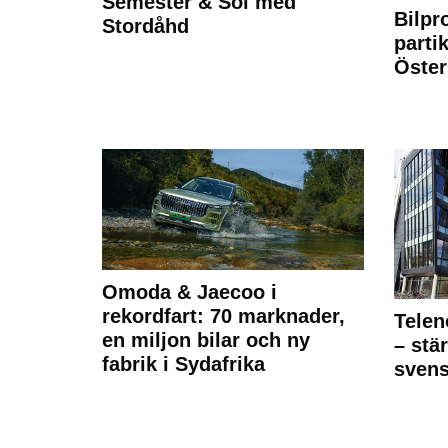
Semester & Sol med
Bilpr
Stordåhd
partik
Öste
Omoda & Jaecoo i
rekordfart: 70 marknader,
Telen
en miljon bilar och ny
– stä
fabrik i Sydafrika
sven