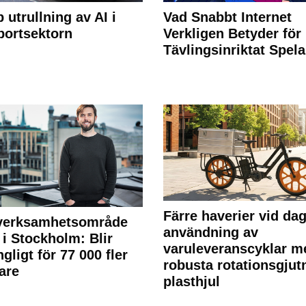
 utrullning av AI i
Vad Snabbt Internet
portsektorn
Verkligen Betyder för
Tävlingsinriktat Spel
Färre haverier vid dag
 verksamhetsområde
användning av
 i Stockholm: Blir
varuleveranscyklar m
ngligt för 77 000 fler
robusta rotationsgjut
are
plasthjul