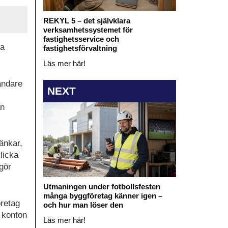
REKYL 5 – det självklara
verksamhetssystemet för
fastighetsservice och
pa
fastighetsförvaltning
Läs mer här!
ändare
NEXT
an
änkar,
licka
gör
Utmaningen under fotbollsfesten
många byggföretag känner igen –
öretag
och hur man löser den
, konton
Läs mer här!