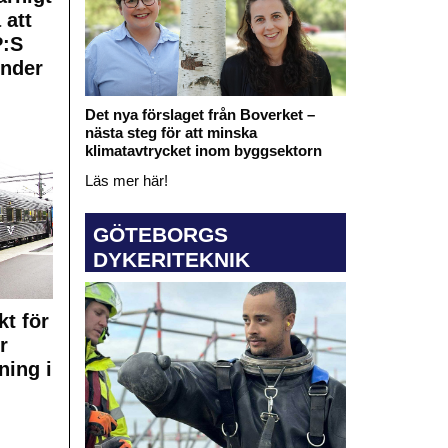
 att
:S
under
Det nya förslaget från Boverket –
nästa steg för att minska
klimatavtrycket inom byggsektorn
Läs mer här!
GÖTEBORGS
DYKERITEKNIK
kt för
r
ning i