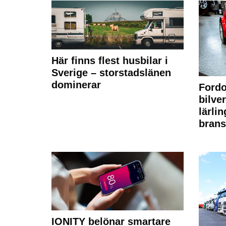
Här finns flest husbilar i
Sverige – storstadslänen
dominerar
Fordo
bilve
lärli
brans
IONITY belönar smartare