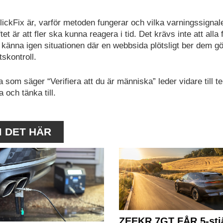
ickFix är, varför metoden fungerar och vilka varningssignal
t är att fler ska kunna reagera i tid. Det krävs inte att alla 
känna igen situationen där en webbsida plötsligt ber dem g
skontroll.
om säger “Verifiera att du är människa” leder vidare till t
 och tänka till.
M DET HÄR
ZEEKR 7GT FÅR 5-stjä