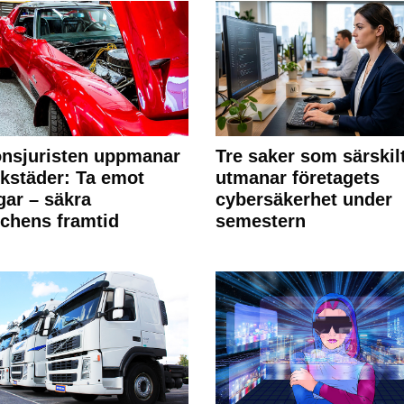
nsjuristen uppmanar
Tre saker som särskil
rkstäder: Ta emot
utmanar företagets
ngar – säkra
cybersäkerhet under
chens framtid
semestern