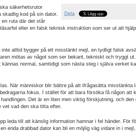
lska säkerhetsrutor
Dela
a skadlig kod på sin dator.
en ruta där det står
läsarfel eller en falsk teknisk instruktion som ser ut att hjäl
nte alltid bygger på ett misstänkt mejl, en tydligt falsk avs
ndaren mötas av något som ser bekant, tekniskt och tryggt ut.
t kännas normal, samtidigt som nästa steg i själva verket k
as. När människor blir bättre på att ifrågasätta misstänkta l
edragarna fokus. I stället för att bara försöka få någon att k
handlingen. Det är en liten men viktig förskjutning, och den 
vet vad den ska titta efter.
 leda till att känslig information hamnar i fel händer. För f
n enda drabbad dator kan bli en möjlig väg vidare in i mejl