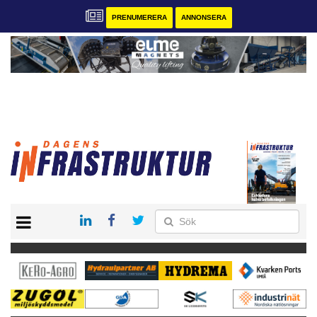
PRENUMERERA
ANNONSERA
START
KONTAKT
VÅRA ANDRA MAGASIN
PRENUMERERA
ANNONSERA