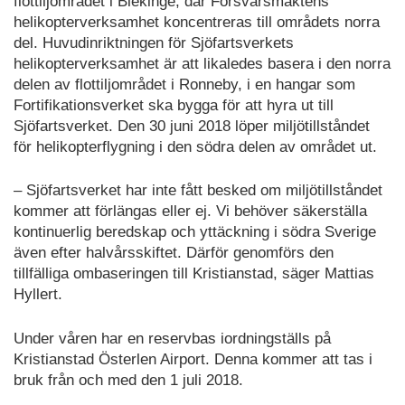
flottiljområdet i Blekinge, där Försvarsmaktens
helikopterverksamhet koncentreras till områdets norra
del. Huvudinriktningen för Sjöfartsverkets
helikopterverksamhet är att likaledes basera i den norra
delen av flottiljområdet i Ronneby, i en hangar som
Fortifikationsverket ska bygga för att hyra ut till
Sjöfartsverket. Den 30 juni 2018 löper miljötillståndet
för helikopterflygning i den södra delen av området ut.
– Sjöfartsverket har inte fått besked om miljötillståndet
kommer att förlängas eller ej. Vi behöver säkerställa
kontinuerlig beredskap och yttäckning i södra Sverige
även efter halvårsskiftet. Därför genomförs den
tillfälliga ombaseringen till Kristianstad, säger Mattias
Hyllert.
Under våren har en reservbas iordningställs på
Kristianstad Österlen Airport. Denna kommer att tas i
bruk från och med den 1 juli 2018.