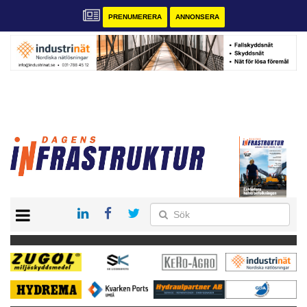
PRENUMERERA
ANNONSERA
START
KONTAKT
VÅRA ANDRA MAGASIN
PRENUMERERA
ANNONSERA