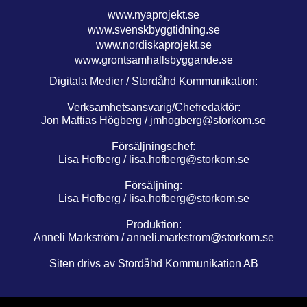
www.nyaprojekt.se
www.svenskbyggtidning.se
www.nordiskaprojekt.se
www.grontsamhallsbyggande.se
Digitala Medier / Stordåhd Kommunikation:
Verksamhetsansvarig/Chefredaktör:
Jon Mattias Högberg /
jmhogberg@storkom.se
Försäljningschef:
Lisa Hofberg /
lisa.hofberg@storkom.se
Försäljning:
Lisa Hofberg /
lisa.hofberg@storkom.se
Produktion:
Anneli Markström /
anneli.markstrom@storkom.se
Siten drivs av Stordåhd Kommunikation AB