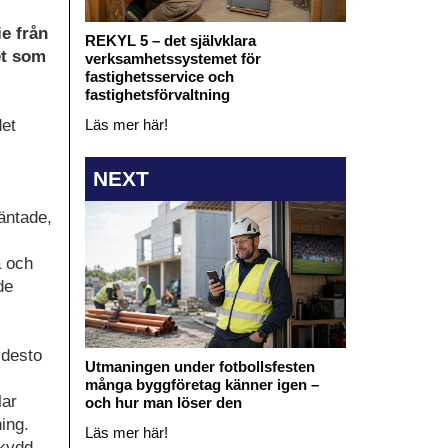
e från
REKYL 5 – det självklara
et som
verksamhetssystemet för
fastighetsservice och
fastighetsförvaltning
Läs mer här!
det
NEXT
äntade,
a och
de
 desto
Utmaningen under fotbollsfesten
många byggföretag känner igen –
lar
och hur man löser den
ing.
Läs mer här!
skydd.