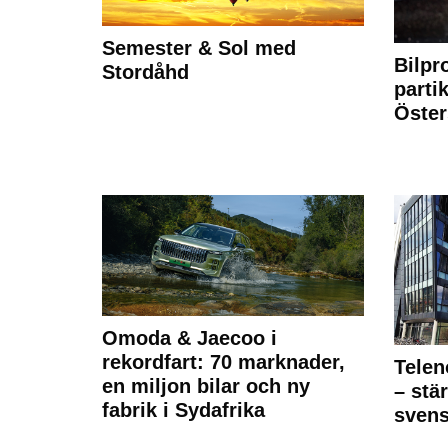
Semester & Sol med
Bilpr
Stordåhd
partik
Öste
Omoda & Jaecoo i
rekordfart: 70 marknader,
Telen
en miljon bilar och ny
– stä
fabrik i Sydafrika
sven