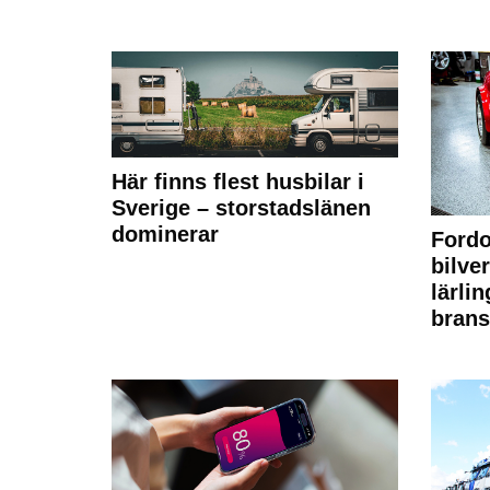
Här finns flest husbilar i
Sverige – storstadslänen
dominerar
Fordo
bilve
lärli
brans