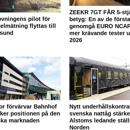
ZEEKR 7GT FÅR 5-stjä
ovningens pilot för
betyg: En av de första
elmätning flyttas till
genomgå EURO NCAP
rsund
mer krävande tester 
2026
or förvärvar Bahnhof
Nytt underhållskontra
rker positionen på den
svenska nattåg stärke
ska marknaden
Alstoms ledande ställ
Norden