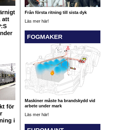
rnigt
Från första ritning till sista dyk
 att
Läs mer här!
:S
under
FOGMAKER
Maskiner måste ha brandskydd vid
arbete under mark
kt för
r
Läs mer här!
ning i