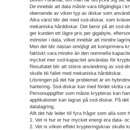
De innebär att data måste vara tillgängliga i k
oberoende av viken typ av diskar som använd
Allra värst blir det med ssd-diskar, som kräver
mekaniska hårddiskar. Det beror på att ssd-d
ger kunden ett lägre pris per gigabyte, efte
mönster i data, vilket innebär att mindre lagri
Men det blir nästan omöjligt att komprimera kr
faktiskt vara mindre än den nominella kapacit
mycket mer ssd-kapacitet användas för krypte
Resultatet blir att större användning av ssd-di
skulle bli fallet med mekaniska hårddiskar.
Lösningen på det här problemet är en hybrid
hantering. Ssd-diskar kan med fördel sköta cac
Personuppgifter som måste krypteras kan han
applikationer kan lagras på ssd-diskar. På det
datalagring.
Allt det här leder till fyra frågor som alla som 
1. Vet ni hur er hur mycket energi era data- o
2. Vet ni vilken effekt krypteringskrav skulle k