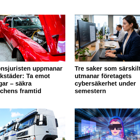
nsjuristen uppmanar
Tre saker som särskil
rkstäder: Ta emot
utmanar företagets
ngar – säkra
cybersäkerhet under
chens framtid
semestern