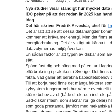
Av Redaktionen |
fredag 7 juni 2019 kl. 7:14
Nya studier visar ständigt hur mycket dat
IDC pekar på att det redan år 2025 kan han
idag.
Det här skriver Fredrik Arveskär, chef för
In
Det är lätt att se att dessa datamängder komme
kommer att kräva mer energi. Men det finns an
energiförbrukning. Det är viktigt att känna til
datavolymernas miljöpåverkan.
En sådan faktor är att typen av diskar som anv
sätt.
Spänn fast dig och häng med på en tur i lagrin
elförbrukning i praktiken, i Sverige. Det finn
fakta, vad gäller att beräkna kapacitetsbehov
Till att börja med finns det många faktorer so
kylsystem fungerar och hur värme eventuellt ti
större behov av el (både direkt och indirekt på
Ssd-diskar (flash, som saknar rörliga delar) har
som goda prestanda, jämfört med mekaniska hå
Boven i dramat, om man får uttrycka sig så, ä