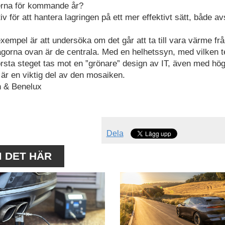
derna för kommande år?
iv för att hantera lagringen på ett mer effektivt sätt, både 
 exempel är att undersöka om det går att ta till vara värme fr
frågorna ovan är de centrala. Med en helhetssyn, med vilken t
örsta steget tas mot en ”grönare” design av IT, även med hö
 är en viktig del av den mosaiken.
en & Benelux
Dela
M DET HÄR