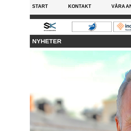
START
KONTAKT
VÅRA A
NYHETER