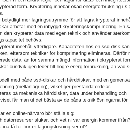
rypterad form. Kryptering innebär ökad energiförbrukning i si
s.
 betydligt mer lagringsutrymme för att lagra krypterat innehå
iskar arbetar med en inbyggd krypteringskomprimering. En 
rsom den krypterar data med egen teknik och använder återk
ngskapacitet behövs.
ypterat innehåll ytterligare. Kapaciteten hos en ssd-disk kan
eten, eftersom tekniker för komprimering elimineras. Därför
rade data, än för samma mängd information i okrypterat for
skar oundvikligen leder till högre energiförbrukning, än vad 
modell med både ssd-diskar och hårddiskar, med en gemens
hning (mellanlagring), vilket ger prestandafördelar.
teras på mekaniska hårddiskar, data under behandling och
 viset får man ut det bästa av de båda tekniklösningarna för
har en online-närvaro bör ställa sig:
ch datorresurser slukar, och vet ni var energin kommer ifrån
unna få för hur er lagringslösning ser ut?