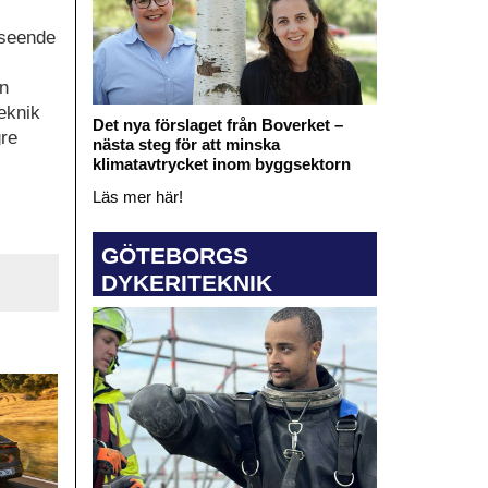
avseende
ån
eknik
Det nya förslaget från Boverket –
gre
nästa steg för att minska
klimatavtrycket inom byggsektorn
Läs mer här!
GÖTEBORGS
DYKERITEKNIK