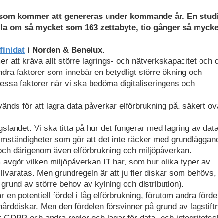
a som kommer att genereras under kommande år. En studi
dla om så mycket som 163 zettabyte, tio gånger så myck
finidat
i Norden & Benelux.
r att kräva allt större lagrings- och nätverkskapacitet och 
dra faktorer som innebär en betydligt större ökning och
l dessa faktorer när vi ska bedöma digitaliseringens och
änds för att lagra data påverkar elförbrukning på, säkert ov
gslandet. Vi ska titta på hur det fungerar med lagring av dat
s omständigheter som gör att det inte räcker med grundläggan
 och därigenom även elförbrukning och miljöpåverkan.
m avgör vilken miljöpåverkan IT har, som hur olika typer av
llvaratas. Men grundregeln är att ju fler diskar som behövs,
 grund av större behov av kylning och distribution).
 en potentiell fördel i låg elförbrukning, förutom andra förde
rddiskar. Men den fördelen försvinner på grund av lagstiftn
r GDPR och andra regler och lagar för data- och integritets